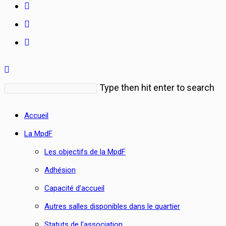
Rechercher
Type then hit enter to search
sur
Accueil
ce
La MpdF
site
Les objectifs de la MpdF
Adhésion
Capacité d’accueil
Autres salles disponibles dans le quartier
Statuts de l’association