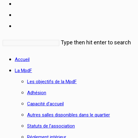
Rechercher
Type then hit enter to search
sur
Accueil
ce
La MpdF
site
Les objectifs de la MpdF
Adhésion
Capacité d’accueil
Autres salles disponibles dans le quartier
Statuts de l’association
Réglement intérieur