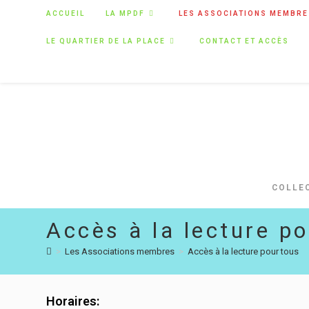
ACCUEIL
LA MPDF
LES ASSOCIATIONS MEMBRE
LE QUARTIER DE LA PLACE
CONTACT ET ACCÈS
COLLEC
Accès à la lecture p
>
Les Associations membres
>
Accès à la lecture pour tous
Horaires: